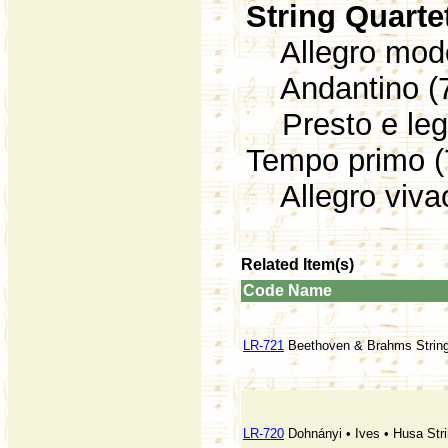
String Quarte
Allegro mode
Andantino (7
Presto e le
Tempo primo (
Allegro vivac
Related Item(s)
Code
Name
LR-721
Beethoven & Brahms String
LR-720
Dohnányi • Ives • Husa Str