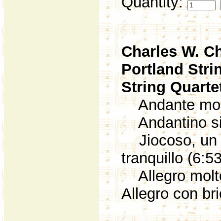
Quantity:
Charles W. C
Portland Stri
String Quarte
Andante mode
Andantino sim
Jiocoso, un 
tranquillo (6:53
Allegro molto
Allegro con br