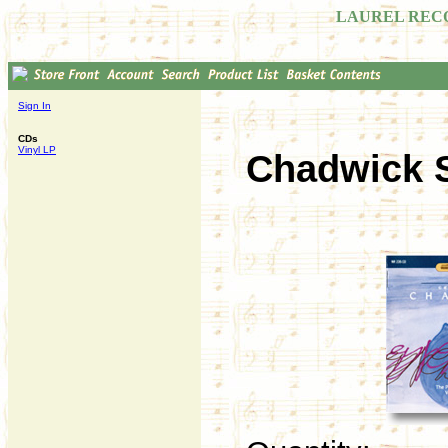
LAUREL REC
Sign In
CDs
Vinyl LP
Chadwick S